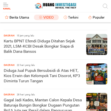
Berita Utama
VIDEO
Terkini
Populer
DAERAH
15 jam yang lalu
Kartu BPNT Efendi Diduga Ditahan Sejak
2021, LSM-KCBI Desak Bongkar Siapa di
Balik Dana Bansos
DAERAH
22 hari yang lalu
Diduga Jual Pupuk Bersubsidi di Atas HET,
Kios Erwin dan Kelompok Tani Disorot, KP3
Diminta Turun Tangan
DAERAH
26 hari yang lalu
Gagal Jadi Kades, Mantan Calon Kepala Desa
Baturaja Bungin Bongkar Dugaan Pungutan
Rp1,5 Juta per Persil dalam Pengurusan