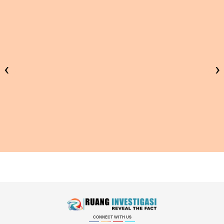
‹
›
CONNECT WITH US