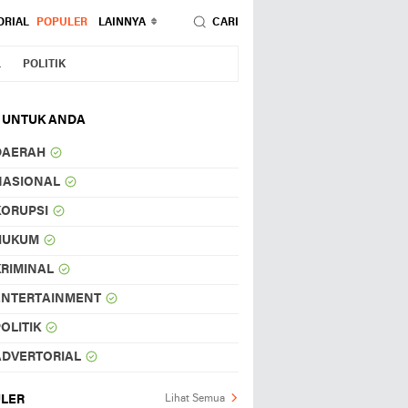
ORIAL
POPULER
LAINNYA
CARI
L
POLITIK
 UNTUK ANDA
DAERAH
NASIONAL
KORUPSI
HUKUM
KRIMINAL
ENTERTAINMENT
OLITIK
ADVERTORIAL
LER
Lihat Semua