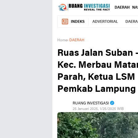
DAERAH
NA
INDEKS
ADVERTORIAL
DAERA
Home
›
DAERAH
Ruas Jalan Suban
Kec. Merbau Mata
Parah, Ketua LSM 
Pemkab Lampung 
RUANG INVESTIGASI
25 Januari 2025, 1/25/2025 WIB