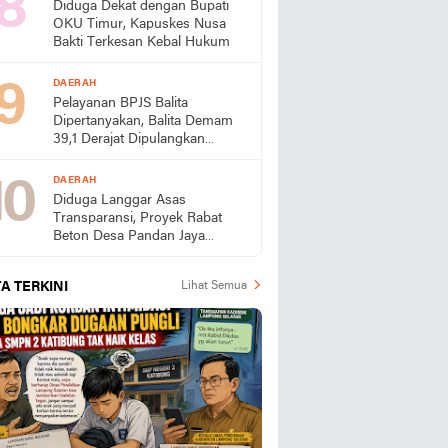
Diduga Dekat dengan Bupati
OKU Timur, Kapuskes Nusa
Bakti Terkesan Kebal Hukum
DAERAH
Pelayanan BPJS Balita
Dipertanyakan, Balita Demam
39,1 Derajat Dipulangkan
hingga Alami Kejang, Rumah
Sakit Bintang Medika Diminta
DAERAH
Beri Klarifikasi
Diduga Langgar Asas
Transparansi, Proyek Rabat
Beton Desa Pandan Jaya
Dikebut Siang-Malam Tanpa
Papan Informasi
A TERKINI
Lihat Semua