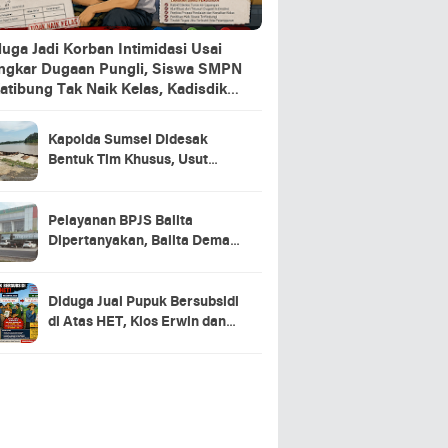
uga Jadi Korban Intimidasi Usai
ngkar Dugaan Pungli, Siswa SMPN
atibung Tak Naik Kelas, Kadisdik
mpung Selatan Turunkan Kabid
kdas
Kapolda Sumsel Didesak
Bentuk Tim Khusus, Usut
Dugaan Penyimpangan
Proyek-Proyek BPBD OKU
Timur
Pelayanan BPJS Balita
Dipertanyakan, Balita Demam
39,1 Derajat Dipulangkan
hingga Alami Kejang, Rumah
Sakit Bintang Medika Diminta
Diduga Jual Pupuk Bersubsidi
Beri Klarifikasi
di Atas HET, Kios Erwin dan
Kelompok Tani Disorot, KP3
Diminta Turun Tangan