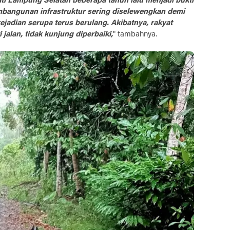
ti Lampung Selatan beberapa tahun lalu menjadi bukti
bangunan infrastruktur sering diselewengkan demi
ejadian serupa terus berulang. Akibatnya, rakyat
i jalan, tidak kunjung diperbaiki,
"
tambahnya.