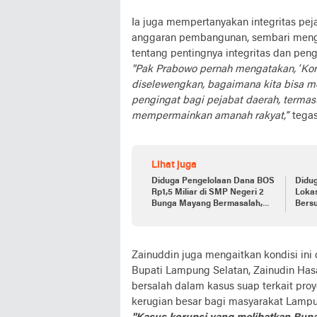
Ia juga mempertanyakan integritas pe
anggaran pembangunan, sembari mengi
tentang pentingnya integritas dan pen
"Pak Prabowo pernah mengatakan, ‘Koru
diselewengkan, bagaimana kita bisa me
pengingat bagi pejabat daerah, terma
mempermainkan amanah rakyat,”
tegas
Lihat juga
Diduga Pengelolaan Dana BOS
Didug
Rp1,5 Miliar di SMP Negeri 2
Loka
Bunga Mayang Bermasalah,
Bersu
LSM Soroti Transparansi
Modif
Anggaran
Zainuddin juga mengaitkan kondisi ini
Bupati Lampung Selatan, Zainudin Has
bersalah dalam kasus suap terkait proy
kerugian besar bagi masyarakat Lampu