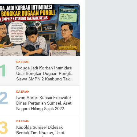
DAERAH
Diduga Jadi Korban Intimidasi
Usai Bongkar Dugaan Pungli,
Siswa SMPN 2 Katibung Tak
Naik Kelas, Kadisdik Lampung
Selatan Turunkan Kabid Dikdas
DAERAH
Iwan Abrori Kuasai Excavator
Dinas Pertanian Sumsel, Aset
Negara Hilang Sejak 2022
DAERAH
Kapolda Sumsel Didesak
Bentuk Tim Khusus, Usut