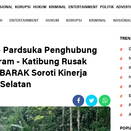
SIONAL
KORUPSI
HUKUM
KRIMINAL
ENTERTAINMENT
POLITIK
ADVERT
H
ENTERTAINMENT
HUKUM
KORUPSI
KRIMINAL
NASIONA
TREN
 - Pardsuka Penghubung
ram - Katibung Rusak
BARAK Soroti Kinerja
Selatan
P
POPU