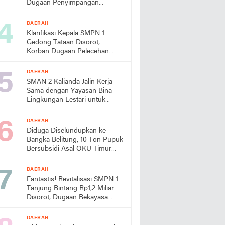
Dugaan Penyimpangan
Proyek-Proyek BPBD OKU
Timur
DAERAH
Klarifikasi Kepala SMPN 1
Gedong Tataan Disorot,
Korban Dugaan Pelecehan
Disebut “Nakal”
DAERAH
SMAN 2 Kalianda Jalin Kerja
Sama dengan Yayasan Bina
Lingkungan Lestari untuk
Perkuat Program Adiwiyata
DAERAH
Diduga Diselundupkan ke
Bangka Belitung, 10 Ton Pupuk
Bersubsidi Asal OKU Timur
Jadi Sorotan
DAERAH
Fantastis! Revitalisasi SMPN 1
Tanjung Bintang Rp1,2 Miliar
Disorot, Dugaan Rekayasa
Anggaran, Material Bekas
hingga Ketua P2SP
DAERAH
Dipertanyakan