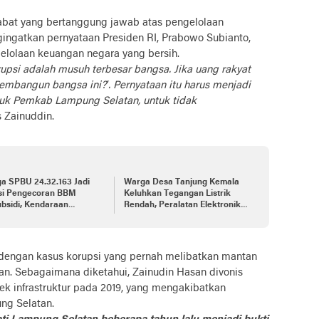
jabat yang bertanggung jawab atas pengelolaan
ngatkan pernyataan Presiden RI, Prabowo Subianto,
gelolaan keuangan negara yang bersih.
psi adalah musuh terbesar bangsa. Jika uang rakyat
mbangun bangsa ini?’. Pernyataan itu harus menjadi
suk Pemkab Lampung Selatan, untuk tidak
 Zainuddin.
a SPBU 24.32.163 Jadi
Warga Desa Tanjung Kemala
si Pengecoran BBM
Keluhkan Tegangan Listrik
bsidi, Kendaraan
Rendah, Peralatan Elektronik
ikasi Picu Kemacetan
Banyak Rusak
 dengan kasus korupsi yang pernah melibatkan mantan
an. Sebagaimana diketahui, Zainudin Hasan divonis
ek infrastruktur pada 2019, yang mengakibatkan
ng Selatan.